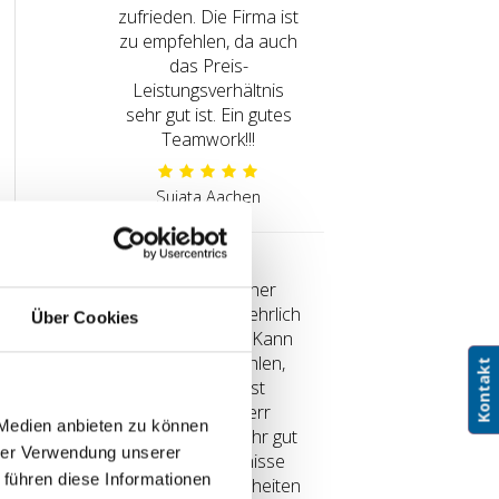
zufrieden. Die Firma ist
zu empfehlen, da auch
das Preis-
Leistungsverhältnis
sehr gut ist. Ein gutes
Teamwork!!!
Sujata Aachen
Sehr freundlicher
Berater, absolut ehrlich
Über Cookies
und kompetent. Kann
ich sehr empfehlen,
Kontakt
Kontakt
meine Oma ist
begeistert! Herr
 Medien anbieten zu können
Gelhausen ist sehr gut
hrer Verwendung unserer
auf die Bedürfnisse
 führen diese Informationen
und die Gegebenheiten