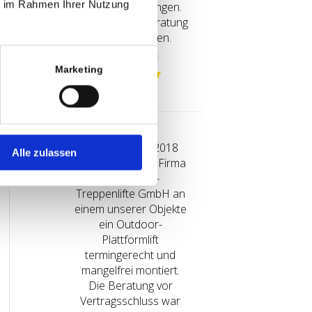
ie im Rahmen Ihrer Nutzung
vor Ort eingegangen.
Danke für die Beratung
Herr Gelhausen.
Remscheid
Marketing
Kati
Im November 2018
Alle zulassen
wurde durch die Firma
Rhein-Ruhr-
Treppenlifte GmbH an
einem unserer Objekte
ein Outdoor-
Plattformlift
termingerecht und
mangelfrei montiert.
Die Beratung vor
Vertragsschluss war