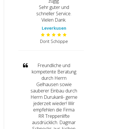
zügig.
Sehr guter und
schneller Service.
Vielen Dank.
Leverkusen
Dorit Schöppe
Freundliche und
kompetente Beratung
durch Herrn
Gelhausen sowie
sauberer Einbau durch
Herrn Durukanli- gerne
jederzeit wieder! Wir
empfehlen die Firma
RR Treppenlifte
ausdrücklich. Dagmar
Schnocks aus Jüchen