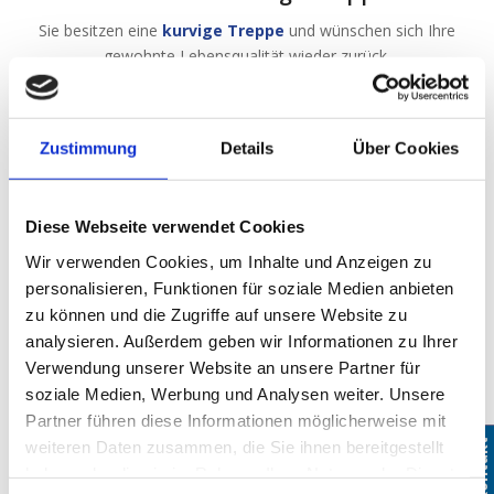
Sie besitzen eine
kurvige Treppe
und wünschen sich Ihre
gewohnte Lebensqualität wieder zurück.
Zustimmung
Details
Über Cookies
Diese Webseite verwendet Cookies
Wir verwenden Cookies, um Inhalte und Anzeigen zu
personalisieren, Funktionen für soziale Medien anbieten
zu können und die Zugriffe auf unsere Website zu
analysieren. Außerdem geben wir Informationen zu Ihrer
Sitzlifte für gerade Treppen
Verwendung unserer Website an unsere Partner für
Entdecken Sie hier diverse Einbaubeispiele für Ihre
gerade
soziale Medien, Werbung und Analysen weiter. Unsere
Treppe.
Partner führen diese Informationen möglicherweise mit
Kontakt
Kontakt
weiteren Daten zusammen, die Sie ihnen bereitgestellt
haben oder die sie im Rahmen Ihrer Nutzung der Dienste