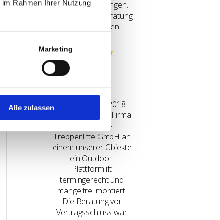
ie im Rahmen Ihrer Nutzung
vor Ort eingegangen.
Danke für die Beratung
Herr Gelhausen.
Remscheid
Marketing
Kati
Im November 2018
Alle zulassen
wurde durch die Firma
Rhein-Ruhr-
Treppenlifte GmbH an
einem unserer Objekte
ein Outdoor-
Plattformlift
termingerecht und
mangelfrei montiert.
Die Beratung vor
Vertragsschluss war