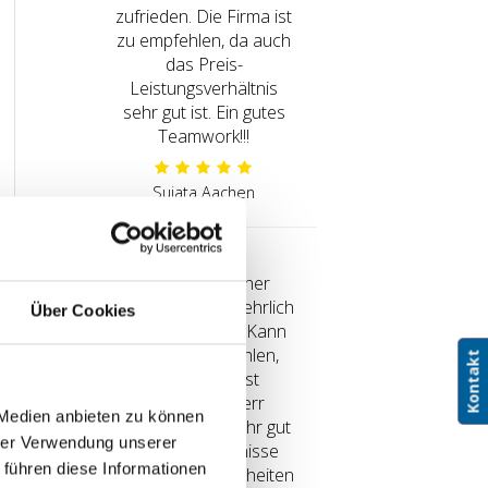
zufrieden. Die Firma ist
zu empfehlen, da auch
das Preis-
Leistungsverhältnis
sehr gut ist. Ein gutes
Teamwork!!!
Sujata Aachen
Sehr freundlicher
Berater, absolut ehrlich
Über Cookies
und kompetent. Kann
ich sehr empfehlen,
Kontakt
Kontakt
meine Oma ist
begeistert! Herr
 Medien anbieten zu können
Gelhausen ist sehr gut
hrer Verwendung unserer
auf die Bedürfnisse
 führen diese Informationen
und die Gegebenheiten