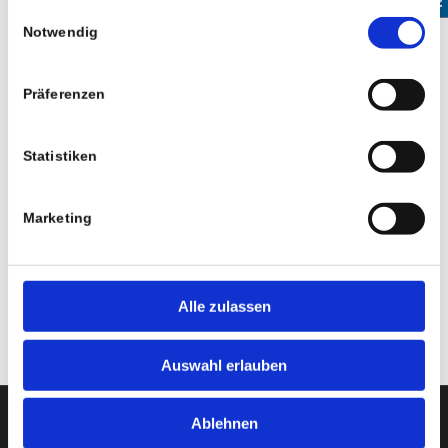
gesammelt haben.
Einwilligungsauswahl
Notwendig
Präferenzen
Statistiken
Rollstuhl-Lifte
Marketing
Sie möchten mit dem
Rollstuhl
eine Treppe überwinden –
kein Problem, wir bieten Ihnen eine große Auswahl an
Liftmodellen an.
Alle zulassen
Auswahl erlauben
Ablehnen