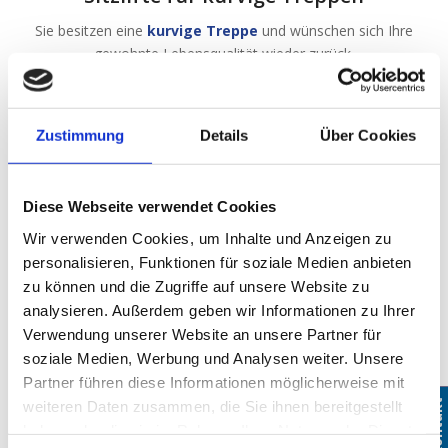
Sie besitzen eine
kurvige Treppe
und wünschen sich Ihre
gewohnte Lebensqualität wieder zurück.
Zustimmung
Details
Über Cookies
Diese Webseite verwendet Cookies
Wir verwenden Cookies, um Inhalte und Anzeigen zu
personalisieren, Funktionen für soziale Medien anbieten
zu können und die Zugriffe auf unsere Website zu
analysieren. Außerdem geben wir Informationen zu Ihrer
Sitzlifte für gerade Treppen
Verwendung unserer Website an unsere Partner für
Entdecken Sie hier diverse Einbaubeispiele für Ihre
gerade
soziale Medien, Werbung und Analysen weiter. Unsere
Treppe.
Partner führen diese Informationen möglicherweise mit
Kontakt
Kontakt
weiteren Daten zusammen, die Sie ihnen bereitgestellt
haben oder die sie im Rahmen Ihrer Nutzung der Dienste