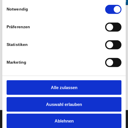
gesammelt haben.
Einwilligungsauswahl
Notwendig
Präferenzen
Statistiken
Rollstuhl-Lifte
Marketing
Sie möchten mit dem
Rollstuhl
eine Treppe überwinden –
kein Problem, wir bieten Ihnen eine große Auswahl an
Liftmodellen an.
Alle zulassen
Auswahl erlauben
Ablehnen