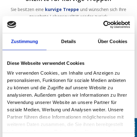
Sie besitzen eine
kurvige Treppe
und wünschen sich Ihre
gewohnte Lebensqualität wieder zurück.
Zustimmung
Details
Über Cookies
Diese Webseite verwendet Cookies
Wir verwenden Cookies, um Inhalte und Anzeigen zu
personalisieren, Funktionen für soziale Medien anbieten
zu können und die Zugriffe auf unsere Website zu
analysieren. Außerdem geben wir Informationen zu Ihrer
Sitzlifte für gerade Treppen
Verwendung unserer Website an unsere Partner für
Entdecken Sie hier diverse Einbaubeispiele für Ihre
gerade
soziale Medien, Werbung und Analysen weiter. Unsere
Treppe.
Partner führen diese Informationen möglicherweise mit
Kontakt
Kontakt
weiteren Daten zusammen, die Sie ihnen bereitgestellt
haben oder die sie im Rahmen Ihrer Nutzung der Dienste