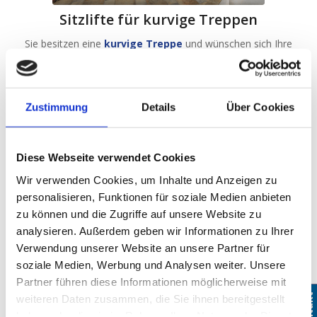
Sitzlifte für kurvige Treppen
Sie besitzen eine
kurvige Treppe
und wünschen sich Ihre
gewohnte Lebensqualität wieder zurück.
Zustimmung
Details
Über Cookies
Diese Webseite verwendet Cookies
Wir verwenden Cookies, um Inhalte und Anzeigen zu
personalisieren, Funktionen für soziale Medien anbieten
zu können und die Zugriffe auf unsere Website zu
analysieren. Außerdem geben wir Informationen zu Ihrer
Sitzlifte für gerade Treppen
Verwendung unserer Website an unsere Partner für
soziale Medien, Werbung und Analysen weiter. Unsere
Entdecken Sie hier diverse Einbaubeispiele für Ihre
gerade
Partner führen diese Informationen möglicherweise mit
Treppe.
Kontakt
Kontakt
weiteren Daten zusammen, die Sie ihnen bereitgestellt
haben oder die sie im Rahmen Ihrer Nutzung der Dienste