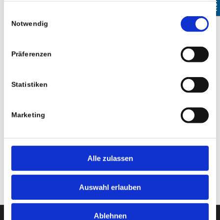
gesammelt haben.
Einwilligungsauswahl
Notwendig
Präferenzen
Statistiken
Rollstuhl-Lifte
Marketing
Sie möchten mit dem
Rollstuhl
eine Treppe überwinden –
kein Problem, wir bieten Ihnen eine große Auswahl an
Liftmodellen an.
Alle zulassen
Auswahl erlauben
Ablehnen